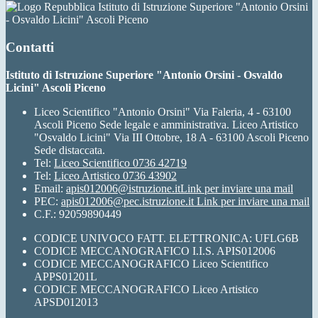
Istituto di Istruzione Superiore "Antonio Orsini
- Osvaldo Licini" Ascoli Piceno
Contatti
Istituto di Istruzione Superiore "Antonio Orsini - Osvaldo
Licini" Ascoli Piceno
Liceo Scientifico "Antonio Orsini" Via Faleria, 4 - 63100
Ascoli Piceno Sede legale e amministrativa. Liceo Artistico
"Osvaldo Licini" Via III Ottobre, 18 A - 63100 Ascoli Piceno
Sede distaccata.
Tel:
Liceo Scientifico 0736 42719
Tel:
Liceo Artistico 0736 43902
Email:
apis012006@istruzione.it
Link per inviare una mail
PEC:
apis012006@pec.istruzione.it
Link per inviare una mail
C.F.: 92059890449
CODICE UNIVOCO FATT. ELETTRONICA: UFLG6B
CODICE MECCANOGRAFICO I.I.S. APIS012006
CODICE MECCANOGRAFICO Liceo Scientifico
APPS01201L
CODICE MECCANOGRAFICO Liceo Artistico
APSD012013