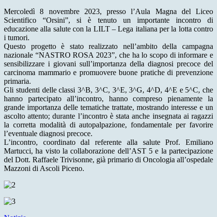
Mercoledì 8 novembre 2023, presso l’Aula Magna del Liceo
Scientifico “Orsini”, si è tenuto un importante incontro di
educazione alla salute con la LILT – Lega italiana per la lotta contro
i tumori.
Questo progetto è stato realizzato nell’ambito della campagna
nazionale “NASTRO ROSA 2023”, che ha lo scopo di informare e
sensibilizzare i giovani sull’importanza della diagnosi precoce del
carcinoma mammario e promuovere buone pratiche di prevenzione
primaria.
Gli studenti delle classi 3^B, 3^C, 3^E, 3^G, 4^D, 4^E e 5^C, che
hanno partecipato all’incontro, hanno compreso pienamente la
grande importanza delle tematiche trattate, mostrando interesse e un
ascolto attento; durante l’incontro è stata anche insegnata ai ragazzi
la corretta modalità di autopalpazione, fondamentale per favorire
l’eventuale diagnosi precoce.
L’incontro, coordinato dal referente alla salute Prof. Emiliano
Martucci, ha visto la collaborazione dell’AST 5 e la partecipazione
del Dott. Raffaele Trivisonne, già primario di Oncologia all’ospedale
Mazzoni di Ascoli Piceno.