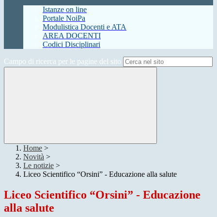
Istanze on line
Portale NoiPa
Modulistica Docenti e ATA
AREA DOCENTI
Codici Disciplinari
Campo di ricerca per le pagine del sito
Home
>
Novità
>
Le notizie
>
Liceo Scientifico “Orsini” - Educazione alla salute
Liceo Scientifico “Orsini” - Educazione
alla salute