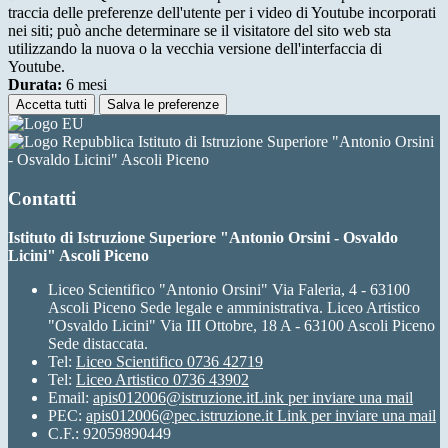
traccia delle preferenze dell'utente per i video di Youtube incorporati
nei siti; può anche determinare se il visitatore del sito web sta
utilizzando la nuova o la vecchia versione dell'interfaccia di
Youtube.
Durata:
6 mesi
Accetta tutti
Salva le preferenze
Istituto di Istruzione Superiore "Antonio Orsini
- Osvaldo Licini" Ascoli Piceno
Contatti
Istituto di Istruzione Superiore "Antonio Orsini - Osvaldo
Licini" Ascoli Piceno
Liceo Scientifico "Antonio Orsini" Via Faleria, 4 - 63100
Ascoli Piceno Sede legale e amministrativa. Liceo Artistico
"Osvaldo Licini" Via III Ottobre, 18 A - 63100 Ascoli Piceno
Sede distaccata.
Tel:
Liceo Scientifico 0736 42719
Tel:
Liceo Artistico 0736 43902
Email:
apis012006@istruzione.it
Link per inviare una mail
PEC:
apis012006@pec.istruzione.it
Link per inviare una mail
C.F.: 92059890449