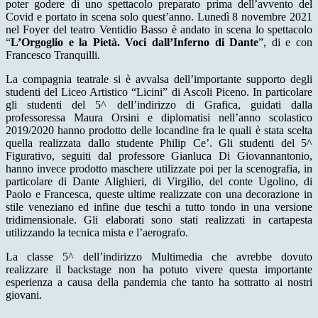
poter godere di uno spettacolo preparato prima dell’avvento del
Covid e portato in scena solo quest’anno. Lunedì 8 novembre 2021
nel Foyer del teatro Ventidio Basso è andato in scena lo spettacolo
“
L’Orgoglio e la Pietà. Voci dall’Inferno di Dante
”, di e con
Francesco Tranquilli.
La compagnia teatrale si è avvalsa dell’importante supporto degli
studenti del Liceo Artistico “Licini” di Ascoli Piceno. In particolare
gli studenti del 5^ dell’indirizzo di Grafica, guidati dalla
professoressa Maura Orsini e diplomatisi nell’anno scolastico
2019/2020 hanno prodotto delle locandine fra le quali è stata scelta
quella realizzata dallo studente Philip Ce’. Gli studenti del 5^
Figurativo, seguiti dal professore Gianluca Di Giovannantonio,
hanno invece prodotto maschere utilizzate poi per la scenografia, in
particolare di Dante Alighieri, di Virgilio, del conte Ugolino, di
Paolo e Francesca, queste ultime realizzate con una decorazione in
stile veneziano ed infine due teschi a tutto tondo in una versione
tridimensionale. Gli elaborati sono stati realizzati in cartapesta
utilizzando la tecnica mista e l’aerografo.
La classe 5^ dell’indirizzo Multimedia che avrebbe dovuto
realizzare il backstage non ha potuto vivere questa importante
esperienza a causa della pandemia che tanto ha sottratto ai nostri
giovani.