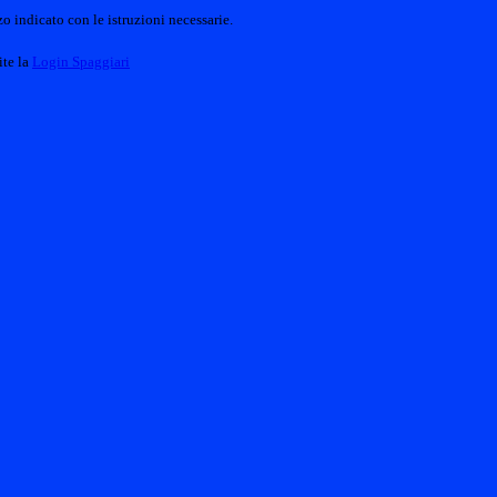
o indicato con le istruzioni necessarie.
ite la
Login Spaggiari