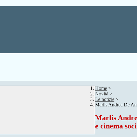
Home
>
Novità
>
Le notizie
>
Marlis Andrea De Ange
Marlis Andrea
e cinema soci