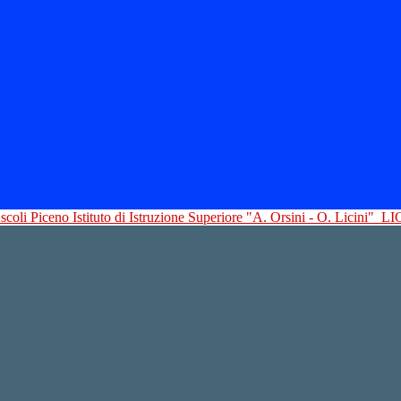
Istituto di Istruzione Superiore "A. Orsini - O. Licini"
LI