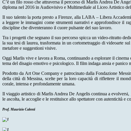
C’è un filo rosso che attraversa il percorso di Marlis Andrea De Angeli
diploma nel 2016 in Audiovisivo e Multimediale al Liceo Artistico del
Il suo talento la porta presto a Firenze, alla LABA – Libera Accademi
a leggere le immagini come strumenti narrativi e approfondisce il ra
discipline che diventeranno il cuore pulsante del suo lavoro.
Tra i progetti che segnano il suo percorso spicca un video-ritratto de
la sua tesi di laurea, trasformata in un cortometraggio di videoarte su
metafore e suggestioni visive.
Oggi Marlis vive e lavora a Roma, continuando a esplorare il cinema 
tema del disagio emotivo e psicologico. Il film indaga ansia e panico 
Prodotto da Art One Company e patrocinato dalla Fondazione Messina per
della città di Messina, scelte per la loro capacità di riflettere il m
corale, intensa e profondamente umana.
Il viaggio artistico di Marlis Andrea De Angelis continua a evolversi, 
le ascolta, le accoglie e le restituisce allo spettatore con autenticità e c
Prof. Maurizio Calenti