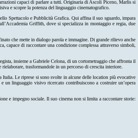
azioni capaci di parlare a tutti. Originaria di Ascoli Piceno, Marlis si
isiva e scopre la potenza del linguaggio cinematografico.
llo Spettacolo e Pubblicità Grafica. Qui affina il suo sguardo, impara
all’Accademia Griffith, dove si specializza in montaggio e regia, due
ffinato che mette in dialogo parola e immagine. Di grande rilievo anche
etica, capace di raccontare una condizione complessa attraverso simboli,
ista, insieme a Gabriele Celona, di un cortometraggio che affronta il
ielaborare, trasformandole in un percorso di crescita interiore.
talia. Le riprese si sono svolte in alcune delle location più evocative
se e un linguaggio visivo ricercato contribuiscono a costruire un’opera
ione e impegno sociale. Il suo cinema non si limita a raccontare storie: