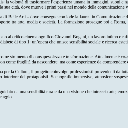
s: la volontà di trasformare l’esperienza umana in immagini, suoni e narr
la sua città, dove muove i primi passi nel mondo della comunicazione v
a di Belle Arti – dove consegue con lode la laurea in Comunicazione de
pporto tra arte, media e società. La formazione prosegue poi a Roma, 
dicato al critico cinematografico Giovanni Bogani, un lavoro intimo e ra
l diabete di tipo 1: un’opera che unisce sensibilità sociale e ricerca est
come strumento di consapevolezza e trasformazione. Attualmente è co-reg
non come fragilità da nascondere, ma come esperienze da comprendere e r
 la Cultura, il progetto coinvolge professionisti provenienti da tutta I
ondo interiore dei protagonisti. Scenografie immersive, atmosfere sospe
guidato da una sensibilità rara e da una visione che intreccia arte, emoz
oraggio.