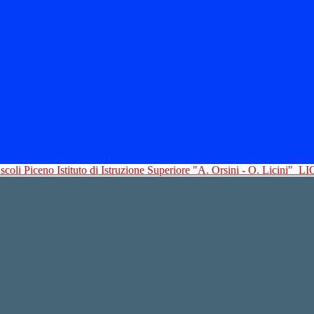
Istituto di Istruzione Superiore "A. Orsini - O. Licini"
LI