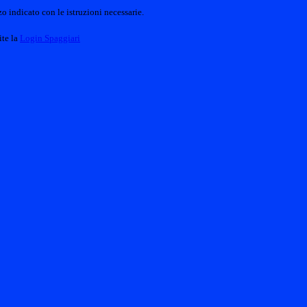
o indicato con le istruzioni necessarie.
ite la
Login Spaggiari