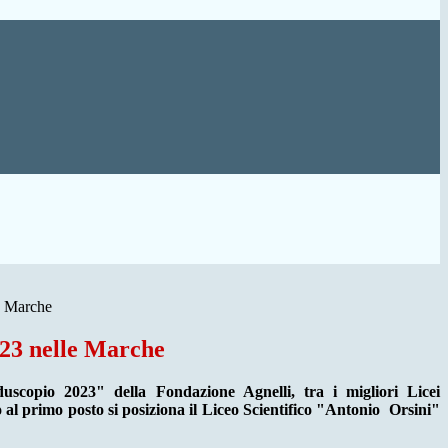
e Marche
23 nelle Marche
Eduscopio 2023" della Fondazione Agnelli, tra i migliori Licei
no al primo posto si posiziona il Liceo Scientifico "Antonio Orsini"