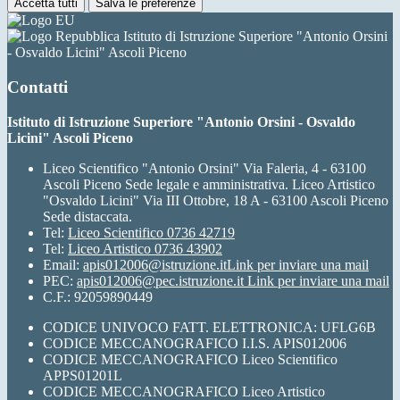
Accetta tutti
Salva le preferenze
Istituto di Istruzione Superiore "Antonio Orsini
- Osvaldo Licini" Ascoli Piceno
Contatti
Istituto di Istruzione Superiore "Antonio Orsini - Osvaldo
Licini" Ascoli Piceno
Liceo Scientifico "Antonio Orsini" Via Faleria, 4 - 63100
Ascoli Piceno Sede legale e amministrativa. Liceo Artistico
"Osvaldo Licini" Via III Ottobre, 18 A - 63100 Ascoli Piceno
Sede distaccata.
Tel:
Liceo Scientifico 0736 42719
Tel:
Liceo Artistico 0736 43902
Email:
apis012006@istruzione.it
Link per inviare una mail
PEC:
apis012006@pec.istruzione.it
Link per inviare una mail
C.F.: 92059890449
CODICE UNIVOCO FATT. ELETTRONICA: UFLG6B
CODICE MECCANOGRAFICO I.I.S. APIS012006
CODICE MECCANOGRAFICO Liceo Scientifico
APPS01201L
CODICE MECCANOGRAFICO Liceo Artistico