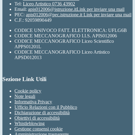
Tel:
Liceo Artistico 0736 43902
Email:
apis012006@istruzione.it
Link per inviare una mail
PEC:
apis012006@pec.istruzione.it
Link per inviare una mail
C.F.: 92059890449
CODICE UNIVOCO FATT. ELETTRONICA: UFLG6B
CODICE MECCANOGRAFICO I.I.S. APIS012006
CODICE MECCANOGRAFICO Liceo Scientifico
APPS01201L
CODICE MECCANOGRAFICO Liceo Artistico
APSD012013
Sezione Link Utili
Cookie policy
Note legali
Informativa Privacy
Ufficio Relazioni con il Pubblico
Dichiarazione di accessibilità
Obiettivi di accessibilità
Whistleblowing
Gestione consensi cookie
Amministrazione trasparente