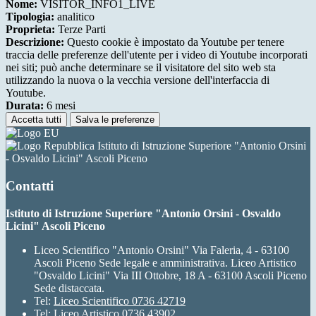
Nome:
VISITOR_INFO1_LIVE
Tipologia:
analitico
Proprieta:
Terze Parti
Descrizione:
Questo cookie è impostato da Youtube per tenere
traccia delle preferenze dell'utente per i video di Youtube incorporati
nei siti; può anche determinare se il visitatore del sito web sta
utilizzando la nuova o la vecchia versione dell'interfaccia di
Youtube.
Durata:
6 mesi
Accetta tutti
Salva le preferenze
Istituto di Istruzione Superiore "Antonio Orsini
- Osvaldo Licini" Ascoli Piceno
Contatti
Istituto di Istruzione Superiore "Antonio Orsini - Osvaldo
Licini" Ascoli Piceno
Liceo Scientifico "Antonio Orsini" Via Faleria, 4 - 63100
Ascoli Piceno Sede legale e amministrativa. Liceo Artistico
"Osvaldo Licini" Via III Ottobre, 18 A - 63100 Ascoli Piceno
Sede distaccata.
Tel:
Liceo Scientifico 0736 42719
Tel:
Liceo Artistico 0736 43902