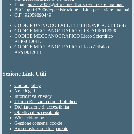
Email:
apis012006@istruzione.it
Link per inviare una mail
PEC:
apis012006@pec.istruzione.it
Link per inviare una mail
C.F.: 92059890449
CODICE UNIVOCO FATT. ELETTRONICA: UFLG6B
CODICE MECCANOGRAFICO I.I.S. APIS012006
CODICE MECCANOGRAFICO Liceo Scientifico
APPS01201L
CODICE MECCANOGRAFICO Liceo Artistico
APSD012013
Sezione Link Utili
Cookie policy
Note legali
Informativa Privacy
Ufficio Relazioni con il Pubblico
Dichiarazione di accessibilità
Obiettivi di accessibilità
Whistleblowing
Gestione consensi cookie
Amministrazione trasparente