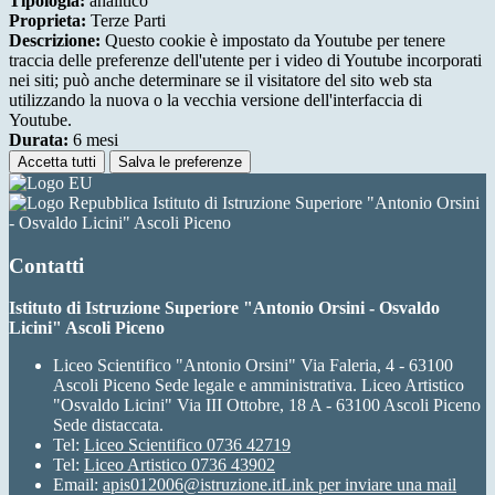
Tipologia:
analitico
Proprieta:
Terze Parti
Descrizione:
Questo cookie è impostato da Youtube per tenere
traccia delle preferenze dell'utente per i video di Youtube incorporati
nei siti; può anche determinare se il visitatore del sito web sta
utilizzando la nuova o la vecchia versione dell'interfaccia di
Youtube.
Durata:
6 mesi
Accetta tutti
Salva le preferenze
Istituto di Istruzione Superiore "Antonio Orsini
- Osvaldo Licini" Ascoli Piceno
Contatti
Istituto di Istruzione Superiore "Antonio Orsini - Osvaldo
Licini" Ascoli Piceno
Liceo Scientifico "Antonio Orsini" Via Faleria, 4 - 63100
Ascoli Piceno Sede legale e amministrativa. Liceo Artistico
"Osvaldo Licini" Via III Ottobre, 18 A - 63100 Ascoli Piceno
Sede distaccata.
Tel:
Liceo Scientifico 0736 42719
Tel:
Liceo Artistico 0736 43902
Email:
apis012006@istruzione.it
Link per inviare una mail