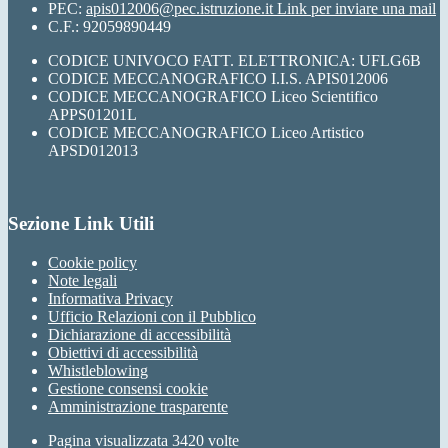
PEC:
apis012006@pec.istruzione.it
Link per inviare una mail
C.F.: 92059890449
CODICE UNIVOCO FATT. ELETTRONICA: UFLG6B
CODICE MECCANOGRAFICO I.I.S. APIS012006
CODICE MECCANOGRAFICO Liceo Scientifico
APPS01201L
CODICE MECCANOGRAFICO Liceo Artistico
APSD012013
Sezione Link Utili
Cookie policy
Note legali
Informativa Privacy
Ufficio Relazioni con il Pubblico
Dichiarazione di accessibilità
Obiettivi di accessibilità
Whistleblowing
Gestione consensi cookie
Amministrazione trasparente
Pagina visualizzata
3420
volte