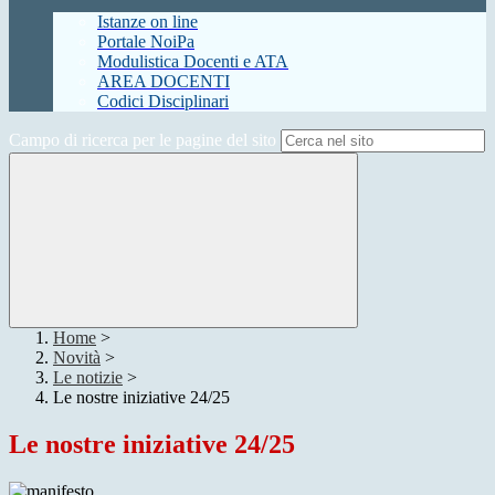
Istanze on line
Portale NoiPa
Modulistica Docenti e ATA
AREA DOCENTI
Codici Disciplinari
Campo di ricerca per le pagine del sito
Home
>
Novità
>
Le notizie
>
Le nostre iniziative 24/25
Le nostre iniziative 24/25