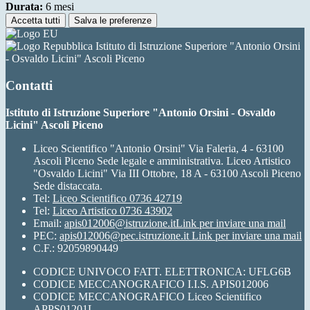
Durata:
6 mesi
Accetta tutti
Salva le preferenze
Istituto di Istruzione Superiore "Antonio Orsini
- Osvaldo Licini" Ascoli Piceno
Contatti
Istituto di Istruzione Superiore "Antonio Orsini - Osvaldo
Licini" Ascoli Piceno
Liceo Scientifico "Antonio Orsini" Via Faleria, 4 - 63100
Ascoli Piceno Sede legale e amministrativa. Liceo Artistico
"Osvaldo Licini" Via III Ottobre, 18 A - 63100 Ascoli Piceno
Sede distaccata.
Tel:
Liceo Scientifico 0736 42719
Tel:
Liceo Artistico 0736 43902
Email:
apis012006@istruzione.it
Link per inviare una mail
PEC:
apis012006@pec.istruzione.it
Link per inviare una mail
C.F.: 92059890449
CODICE UNIVOCO FATT. ELETTRONICA: UFLG6B
CODICE MECCANOGRAFICO I.I.S. APIS012006
CODICE MECCANOGRAFICO Liceo Scientifico
APPS01201L