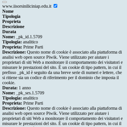
www.iisorsiniliciniap.edu.it
Nome
Tipologia
Proprieta
Descrizione
Durata
Nome:
_pk_id.1.5709
Tipologia:
analitico
Proprieta:
Prime Parti
Descrizione:
Questo nome di cookie è associato alla piattaforma di
analisi web open source Piwik. Viene utilizzato per aiutare i
proprietari di siti Web a monitorare il comportamento dei visitatori e
misurare le prestazioni del sito. È un cookie di tipo pattern, in cui il
prefisso _pk_id è seguito da una breve serie di numeri e lettere, che
si ritiene sia un codice di riferimento per il dominio che imposta il
cookie.
Durata:
1 anno
Nome:
_pk_ses.1.5709
Tipologia:
analitico
Proprieta:
Prime Parti
Descrizione:
Questo nome di cookie è associato alla piattaforma di
analisi web open source Piwik. Viene utilizzato per aiutare i
proprietari di siti Web a monitorare il comportamento dei visitatori e
misurare le prestazioni del sito. È un cookie di tipo pattern, in cui il