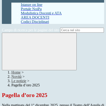
Istanze on line
Portale NoiPa
Modulistica Docenti e ATA
AREA DOCENTI
Codici Disciplinari
Campo di ricerca per le pagine del sito
Home
>
Novità
>
Le notizie
>
Pagella d’oro 2025
Pagella d’oro 2025
Nella mattinata del 1° dicembre 2025, presso il Teatro dell’Aquila di