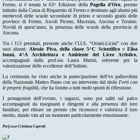
Fermo, si è tenuta la 63^ Edizione della
Pagella d'Oro
, premio
istituito dalla Cassa di Risparmio di Fermo e destinato agli alunni più
meritevoli delle scuole secondarie di primo e secondo grado delle
province di Fermo, Ascoli Piceno, Macerata, Ancona e Teramo.
Novità di quest’anno, la presenza delle scuole della provincia di
Ancona.
Tra i 113 premiati, presente anche l’I.I.S. “Orsini-Licini” con due
suoi alunni:
Alessio Piva, della classe 5^C Scientifico
e
Elisa
Ionni, 4^A Architettura e Ambiente del Liceo Artistico
,
accompagnati dalla prof.ssa Laura Marini, referente per la
valorizzazione delle eccellenze dell’Istituto.
La cerimonia ha visto anche la partecipazione dell’ex pallavolista
della Nazionale Matteo Piano con un intervento dal titolo
Forti con
le proprie fragilità
, che ha fornito a tutti molti spunti di riflessione.
I protagonisti dell’evento, i ragazzi, sono poi saliti sul palco
accompagnati da insegnanti e dirigenti e alla presenza dei loro
familiari, per ritirare un premio che riconosce e valorizza il loro
merito, dando vita ad un momento particolarmente emozionante.
Porf.sssa Cristiana Capretti