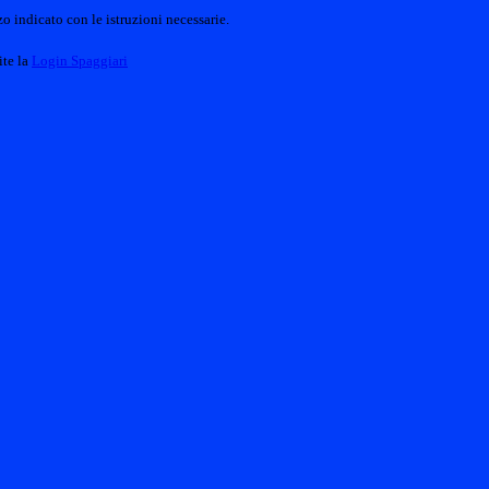
o indicato con le istruzioni necessarie.
ite la
Login Spaggiari