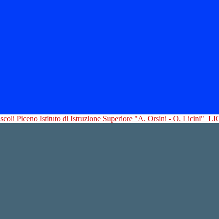
Istituto di Istruzione Superiore "A. Orsini - O. Licini"
LI