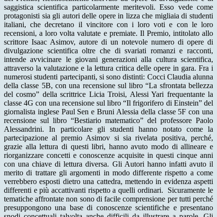
saggistica scientifica particolarmente meritevoli. Esso vede come
protagonisti sia gli autori delle opere in lizza che migliaia di studenti
italiani, che decretano il vincitore con i loro voti e con le loro
recensioni, a loro volta valutate e premiate. Il Premio, intitolato allo
scrittore Isaac Asimov, autore di un notevole numero di opere di
divulgazione scientifica oltre che di svariati romanzi e racconti,
intende avvicinare le giovani generazioni alla cultura scientifica,
attraverso la valutazione e la lettura critica delle opere in gara. Fra i
numerosi studenti partecipanti, si sono distinti: Cocci Claudia alunna
della classe 5B, con una recensione sul libro “La sfrontata bellezza
del cosmo” della scrittrice Licia Troisi, Alessi Yari frequentante la
classe 4G con una recensione sul libro “Il frigorifero di Einstein” del
giornalista inglese Paul Sen e Bruni Alessia della classe 5F con una
recensione sul libro “Bestiario matematico” del professore Paolo
Alessandrini. In particolare gli studenti hanno notato come la
partecipazione al premio Asimov si sia rivelata positiva, perché,
grazie alla lettura di questi libri, hanno avuto modo di allineare e
riorganizzare concetti e conoscenze acquisite in questi cinque anni
con una chiave di lettura diversa. Gli Autori hanno infatti avuto il
merito di trattare gli argomenti in modo differente rispetto a come
verrebbero esposti dietro una cattedra, mettendo in evidenza aspetti
differenti e più accattivanti rispetto a quelli ordinari.
Sicuramente le
tematiche affrontate non sono di facile comprensione per tutti perché
presuppongono una base di conoscenze scientifiche e presentano
snodi concettuali talvolta anche difficili da illustrare a parole. Gli