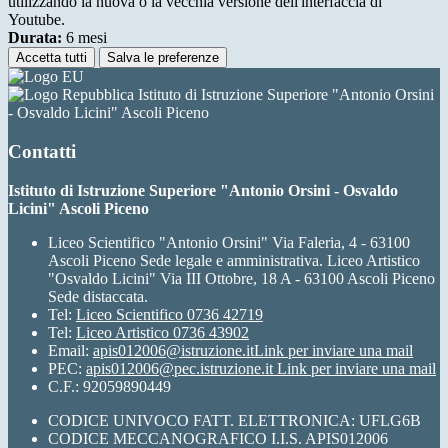
utilizzando la nuova o la vecchia versione dell'interfaccia di
Youtube.
Durata:
6 mesi
Accetta tutti
Salva le preferenze
Istituto di Istruzione Superiore "Antonio Orsini
- Osvaldo Licini" Ascoli Piceno
Contatti
Istituto di Istruzione Superiore "Antonio Orsini - Osvaldo
Licini" Ascoli Piceno
Liceo Scientifico "Antonio Orsini" Via Faleria, 4 - 63100
Ascoli Piceno Sede legale e amministrativa. Liceo Artistico
"Osvaldo Licini" Via III Ottobre, 18 A - 63100 Ascoli Piceno
Sede distaccata.
Tel:
Liceo Scientifico 0736 42719
Tel:
Liceo Artistico 0736 43902
Email:
apis012006@istruzione.it
Link per inviare una mail
PEC:
apis012006@pec.istruzione.it
Link per inviare una mail
C.F.: 92059890449
CODICE UNIVOCO FATT. ELETTRONICA: UFLG6B
CODICE MECCANOGRAFICO I.I.S. APIS012006