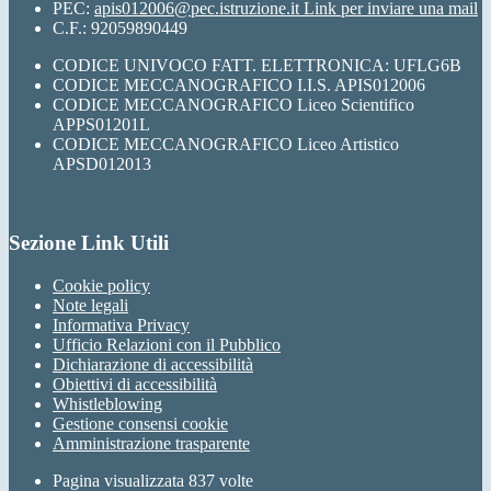
PEC:
apis012006@pec.istruzione.it
Link per inviare una mail
C.F.: 92059890449
CODICE UNIVOCO FATT. ELETTRONICA: UFLG6B
CODICE MECCANOGRAFICO I.I.S. APIS012006
CODICE MECCANOGRAFICO Liceo Scientifico
APPS01201L
CODICE MECCANOGRAFICO Liceo Artistico
APSD012013
Sezione Link Utili
Cookie policy
Note legali
Informativa Privacy
Ufficio Relazioni con il Pubblico
Dichiarazione di accessibilità
Obiettivi di accessibilità
Whistleblowing
Gestione consensi cookie
Amministrazione trasparente
Pagina visualizzata
837
volte