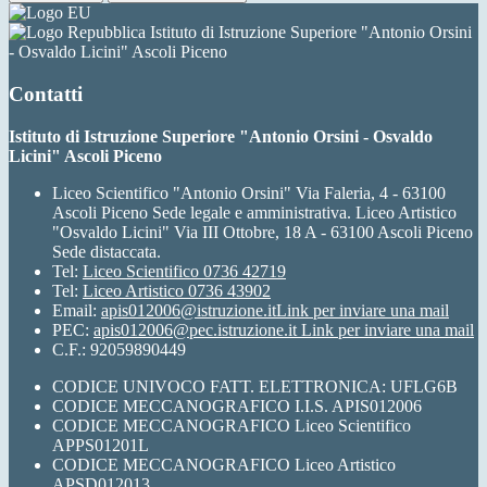
Istituto di Istruzione Superiore "Antonio Orsini
- Osvaldo Licini" Ascoli Piceno
Contatti
Istituto di Istruzione Superiore "Antonio Orsini - Osvaldo
Licini" Ascoli Piceno
Liceo Scientifico "Antonio Orsini" Via Faleria, 4 - 63100
Ascoli Piceno Sede legale e amministrativa. Liceo Artistico
"Osvaldo Licini" Via III Ottobre, 18 A - 63100 Ascoli Piceno
Sede distaccata.
Tel:
Liceo Scientifico 0736 42719
Tel:
Liceo Artistico 0736 43902
Email:
apis012006@istruzione.it
Link per inviare una mail
PEC:
apis012006@pec.istruzione.it
Link per inviare una mail
C.F.: 92059890449
CODICE UNIVOCO FATT. ELETTRONICA: UFLG6B
CODICE MECCANOGRAFICO I.I.S. APIS012006
CODICE MECCANOGRAFICO Liceo Scientifico
APPS01201L
CODICE MECCANOGRAFICO Liceo Artistico
APSD012013