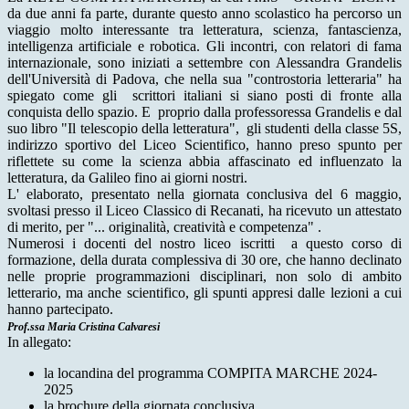
da due anni fa parte, durante questo anno scolastico ha percorso un
viaggio molto interessante tra letteratura, scienza, fantascienza,
intelligenza artificiale e robotica. Gli incontri, con relatori di fama
internazionale, sono iniziati a settembre con Alessandra Grandelis
dell'Università di Padova, che nella sua "controstoria letteraria" ha
spiegato come gli scrittori italiani si siano posti di fronte alla
conquista dello spazio. E proprio dalla professoressa Grandelis e dal
suo libro "Il telescopio della letteratura", gli studenti della classe 5S,
indirizzo sportivo del Liceo Scientifico, hanno preso spunto per
riflettete su come la scienza abbia affascinato ed influenzato la
letteratura, da Galileo fino ai giorni nostri.
L' elaborato, presentato nella giornata conclusiva del 6 maggio,
svoltasi presso il Liceo Classico di Recanati, ha ricevuto un attestato
di merito, per "... originalità, creatività e competenza" .
Numerosi i docenti del nostro liceo iscritti a questo corso di
formazione, della durata complessiva di 30 ore, che hanno declinato
nelle proprie programmazioni disciplinari, non solo di ambito
letterario, ma anche scientifico, gli spunti appresi dalle lezioni a cui
hanno partecipato.
Prof.ssa Maria Cristina Calvaresi
In allegato:
la locandina del programma COMPITA MARCHE 2024-
2025
la brochure della giornata conclusiva