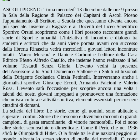
ASCOLI PICENO: Torna mercoledì 13 dicembre dalle ore 9 presso
la Sala della Ragione di Palazzo dei Capitani di Ascoli Piceno
l'appuntamento di Scrittori a Scuola che quest'anno diventa ancora
più speciale. Insieme ai Ragazzi e ai Docenti del Liceo Scientifico
Sportivo Orsini scopriremo come i libri possono raccontare grandi
storie di Sport e umanità. L'iniziativa di incontro e dialogo tra
studenti e scrittori che da anni viene portata avanti con successo
dalla libreria Rinascita vedrà mercoledì i giovani lettori incontrare
infatti Marco Muscará e Daniele Carboni e l'editore della Casa
Editrice Efesto Alfredo Catalfo, che insieme hanno realizzato il bel
volume Testardi Senza Gloria. L'evento vedrà la presenza
dell'Assessore allo Sport Domenico Stallone e i Saluti istituzionali
della Dirigente Scolastica Cinzia Pettinelli. Interverranno anche i
giornalisti sportivo Giuseppe Ercoli, Armando Falcioni e Valerio
Rosa. L'evento sarà l'occasione per scoprire ancora una volta i
talenti dei nostri giovani impegnati a promuovere una formazione
che unisca cultura e attività sportiva, elementi essenziali per crescere
cittadini di domani.
La scheda del libro: Le storie, come gli uomini, sono abituate a
superare i confini. Storie che crescono e diventano racconti di grandi
campioni, di gesta straordinarie, di vittorie memorabili. Poi ci sono
altre storie, sconosciute o dimenticate. Come il Perù, che nel 1936
sfidò le Olimpiadi di Hitler. O la finale tra le due nazioni peggiori al
mondo, giocata lo stesso giorno di quella dei mondiali. O come