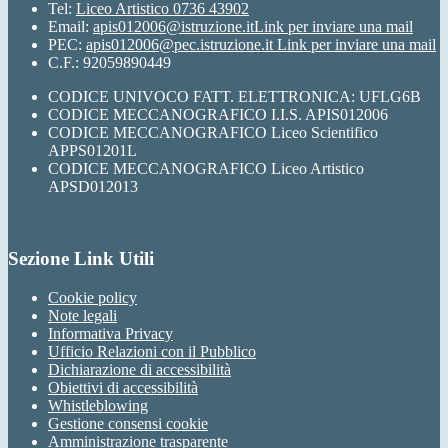
Tel:
Liceo Artistico 0736 43902
Email:
apis012006@istruzione.it
Link per inviare una mail
PEC:
apis012006@pec.istruzione.it
Link per inviare una mail
C.F.: 92059890449
CODICE UNIVOCO FATT. ELETTRONICA: UFLG6B
CODICE MECCANOGRAFICO I.I.S. APIS012006
CODICE MECCANOGRAFICO Liceo Scientifico
APPS01201L
CODICE MECCANOGRAFICO Liceo Artistico
APSD012013
Sezione Link Utili
Cookie policy
Note legali
Informativa Privacy
Ufficio Relazioni con il Pubblico
Dichiarazione di accessibilità
Obiettivi di accessibilità
Whistleblowing
Gestione consensi cookie
Amministrazione trasparente