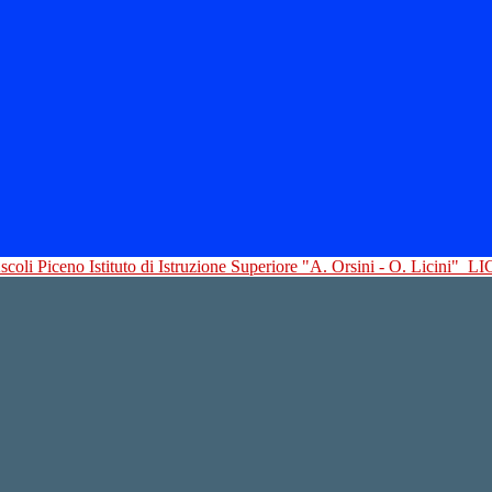
Istituto di Istruzione Superiore "A. Orsini - O. Licini"
LI