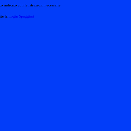
o indicato con le istruzioni necessarie.
ite la
Login Spaggiari