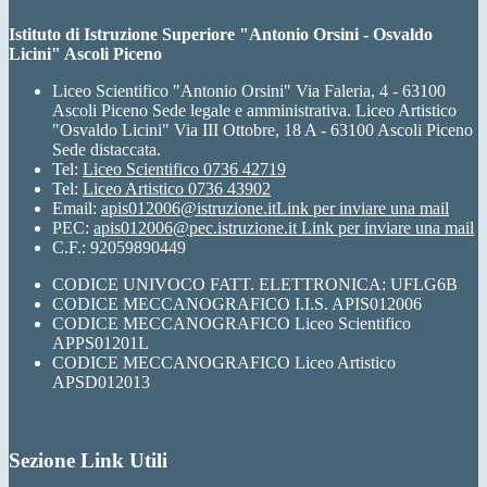
Istituto di Istruzione Superiore "Antonio Orsini - Osvaldo
Licini" Ascoli Piceno
Liceo Scientifico "Antonio Orsini" Via Faleria, 4 - 63100
Ascoli Piceno Sede legale e amministrativa. Liceo Artistico
"Osvaldo Licini" Via III Ottobre, 18 A - 63100 Ascoli Piceno
Sede distaccata.
Tel:
Liceo Scientifico 0736 42719
Tel:
Liceo Artistico 0736 43902
Email:
apis012006@istruzione.it
Link per inviare una mail
PEC:
apis012006@pec.istruzione.it
Link per inviare una mail
C.F.: 92059890449
CODICE UNIVOCO FATT. ELETTRONICA: UFLG6B
CODICE MECCANOGRAFICO I.I.S. APIS012006
CODICE MECCANOGRAFICO Liceo Scientifico
APPS01201L
CODICE MECCANOGRAFICO Liceo Artistico
APSD012013
Sezione Link Utili