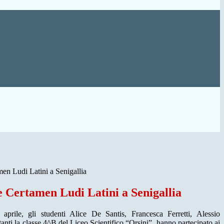
n Ludi Latini a Senigallia
 Certamen Ludi Latini a Senigallia
 aprile, gli studenti Alice De Santis, Francesca Ferretti, Alessio
anti la classe 4^B del Liceo Scientifico “Orsini”, hanno partecipato ai