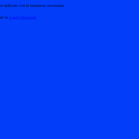
o indicato con le istruzioni necessarie.
ite la
Login Spaggiari