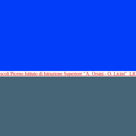
Istituto di Istruzione Superiore "A. Orsini - O. Licini"
LI