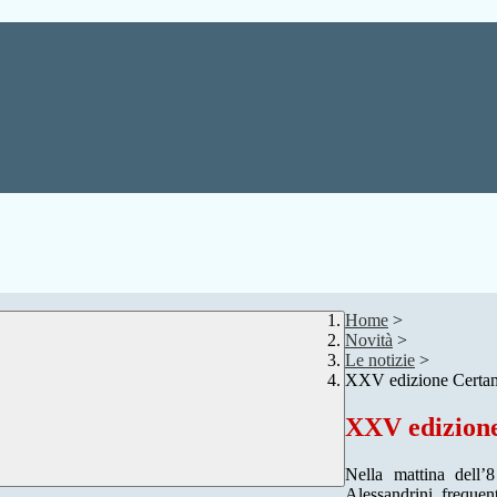
Home
>
Novità
>
Le notizie
>
XXV edizione Certame
XXV edizione
Nella mattina dell’8
Alessandrini, frequent