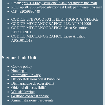
Email:
apis012006@istruzione.it
Link per inviare una mail
PEC:
apis012006@pec.istruzione.it
Link per inviare una mail
C.F.: 92059890449
CODICE UNIVOCO FATT. ELETTRONICA: UFLG6B
CODICE MECCANOGRAFICO I.I.S. APIS012006
CODICE MECCANOGRAFICO Liceo Scientifico
APPS01201L
CODICE MECCANOGRAFICO Liceo Artistico
APSD012013
Sezione Link Utili
Cookie policy
Note legali
Informativa Privacy
Ufficio Relazioni con il Pubblico
Dichiarazione di accessibilità
Obiettivi di accessibilità
Whistleblowing
Gestione consensi cookie
Amministrazione trasparente