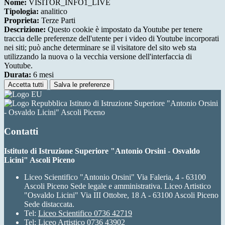
Nome:
VISITOR_INFO1_LIVE
Tipologia:
analitico
Proprieta:
Terze Parti
Descrizione:
Questo cookie è impostato da Youtube per tenere
traccia delle preferenze dell'utente per i video di Youtube incorporati
nei siti; può anche determinare se il visitatore del sito web sta
utilizzando la nuova o la vecchia versione dell'interfaccia di
Youtube.
Durata:
6 mesi
Accetta tutti
Salva le preferenze
Istituto di Istruzione Superiore "Antonio Orsini
- Osvaldo Licini" Ascoli Piceno
Contatti
Istituto di Istruzione Superiore "Antonio Orsini - Osvaldo
Licini" Ascoli Piceno
Liceo Scientifico "Antonio Orsini" Via Faleria, 4 - 63100
Ascoli Piceno Sede legale e amministrativa. Liceo Artistico
"Osvaldo Licini" Via III Ottobre, 18 A - 63100 Ascoli Piceno
Sede distaccata.
Tel:
Liceo Scientifico 0736 42719
Tel:
Liceo Artistico 0736 43902