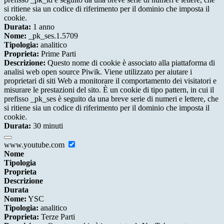
si ritiene sia un codice di riferimento per il dominio che imposta il
cookie.
Durata:
1 anno
Nome:
_pk_ses.1.5709
Tipologia:
analitico
Proprieta:
Prime Parti
Descrizione:
Questo nome di cookie è associato alla piattaforma di
analisi web open source Piwik. Viene utilizzato per aiutare i
proprietari di siti Web a monitorare il comportamento dei visitatori e
misurare le prestazioni del sito. È un cookie di tipo pattern, in cui il
prefisso _pk_ses è seguito da una breve serie di numeri e lettere, che
si ritiene sia un codice di riferimento per il dominio che imposta il
cookie.
Durata:
30 minuti
www.youtube.com
Nome
Tipologia
Proprieta
Descrizione
Durata
Nome:
YSC
Tipologia:
analitico
Proprieta:
Terze Parti