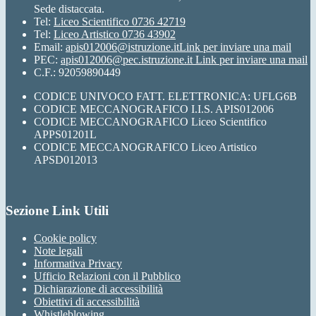
Sede distaccata.
Tel:
Liceo Scientifico 0736 42719
Tel:
Liceo Artistico 0736 43902
Email:
apis012006@istruzione.it
Link per inviare una mail
PEC:
apis012006@pec.istruzione.it
Link per inviare una mail
C.F.: 92059890449
CODICE UNIVOCO FATT. ELETTRONICA: UFLG6B
CODICE MECCANOGRAFICO I.I.S. APIS012006
CODICE MECCANOGRAFICO Liceo Scientifico
APPS01201L
CODICE MECCANOGRAFICO Liceo Artistico
APSD012013
Sezione Link Utili
Cookie policy
Note legali
Informativa Privacy
Ufficio Relazioni con il Pubblico
Dichiarazione di accessibilità
Obiettivi di accessibilità
Whistleblowing