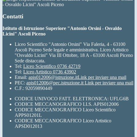
- Osvaldo Licini" Ascoli Piceno
Contatti
Istituto di Istruzione Superiore "Antonio Orsini - Osvaldo
Licini" Ascoli Piceno
Liceo Scientifico "Antonio Orsini" Via Faleria, 4 - 63100
Ascoli Piceno Sede legale e amministrativa. Liceo Artistico
"Osvaldo Licini" Via III Ottobre, 18 A - 63100 Ascoli Piceno
Sede distaccata.
Tel:
Liceo Scientifico 0736 42719
Tel:
Liceo Artistico 0736 43902
Email:
apis012006@istruzione.it
Link per inviare una mail
PEC:
apis012006@pec.istruzione.it
Link per inviare una mail
C.F.: 92059890449
CODICE UNIVOCO FATT. ELETTRONICA: UFLG6B
CODICE MECCANOGRAFICO I.I.S. APIS012006
CODICE MECCANOGRAFICO Liceo Scientifico
APPS01201L
CODICE MECCANOGRAFICO Liceo Artistico
APSD012013