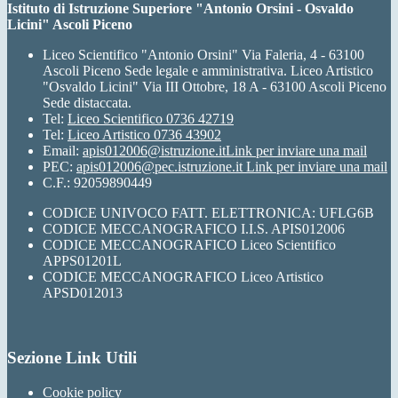
Istituto di Istruzione Superiore "Antonio Orsini - Osvaldo
Licini" Ascoli Piceno
Liceo Scientifico "Antonio Orsini" Via Faleria, 4 - 63100
Ascoli Piceno Sede legale e amministrativa. Liceo Artistico
"Osvaldo Licini" Via III Ottobre, 18 A - 63100 Ascoli Piceno
Sede distaccata.
Tel:
Liceo Scientifico 0736 42719
Tel:
Liceo Artistico 0736 43902
Email:
apis012006@istruzione.it
Link per inviare una mail
PEC:
apis012006@pec.istruzione.it
Link per inviare una mail
C.F.: 92059890449
CODICE UNIVOCO FATT. ELETTRONICA: UFLG6B
CODICE MECCANOGRAFICO I.I.S. APIS012006
CODICE MECCANOGRAFICO Liceo Scientifico
APPS01201L
CODICE MECCANOGRAFICO Liceo Artistico
APSD012013
Sezione Link Utili
Cookie policy