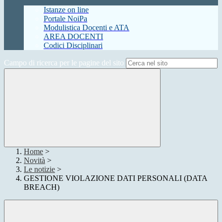
Istanze on line
Portale NoiPa
Modulistica Docenti e ATA
AREA DOCENTI
Codici Disciplinari
Campo di ricerca per le pagine del sito
Home
>
Novità
>
Le notizie
>
GESTIONE VIOLAZIONE DATI PERSONALI (DATA
BREACH)