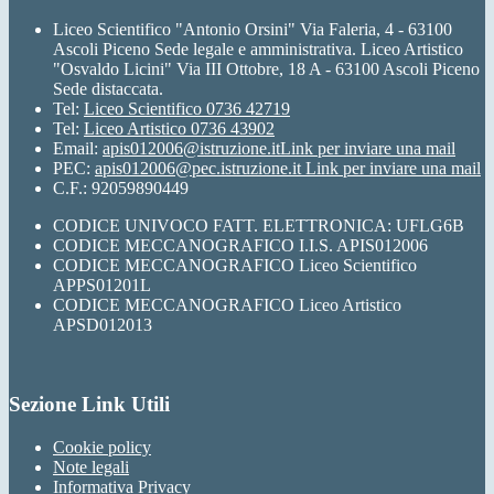
Liceo Scientifico "Antonio Orsini" Via Faleria, 4 - 63100
Ascoli Piceno Sede legale e amministrativa. Liceo Artistico
"Osvaldo Licini" Via III Ottobre, 18 A - 63100 Ascoli Piceno
Sede distaccata.
Tel:
Liceo Scientifico 0736 42719
Tel:
Liceo Artistico 0736 43902
Email:
apis012006@istruzione.it
Link per inviare una mail
PEC:
apis012006@pec.istruzione.it
Link per inviare una mail
C.F.: 92059890449
CODICE UNIVOCO FATT. ELETTRONICA: UFLG6B
CODICE MECCANOGRAFICO I.I.S. APIS012006
CODICE MECCANOGRAFICO Liceo Scientifico
APPS01201L
CODICE MECCANOGRAFICO Liceo Artistico
APSD012013
Sezione Link Utili
Cookie policy
Note legali
Informativa Privacy