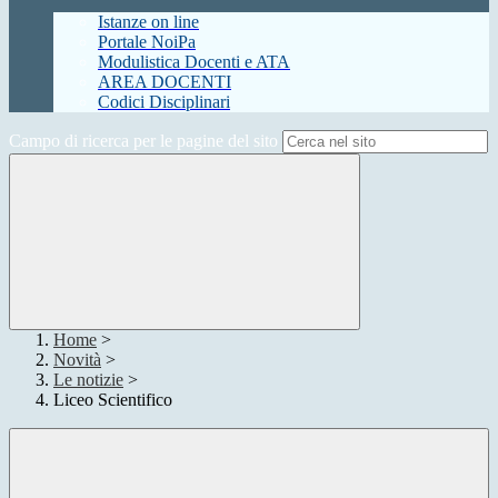
Istanze on line
Portale NoiPa
Modulistica Docenti e ATA
AREA DOCENTI
Codici Disciplinari
Campo di ricerca per le pagine del sito
Home
>
Novità
>
Le notizie
>
Liceo Scientifico