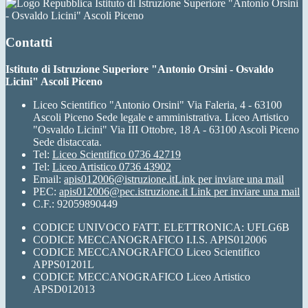
Istituto di Istruzione Superiore "Antonio Orsini
- Osvaldo Licini" Ascoli Piceno
Contatti
Istituto di Istruzione Superiore "Antonio Orsini - Osvaldo
Licini" Ascoli Piceno
Liceo Scientifico "Antonio Orsini" Via Faleria, 4 - 63100
Ascoli Piceno Sede legale e amministrativa. Liceo Artistico
"Osvaldo Licini" Via III Ottobre, 18 A - 63100 Ascoli Piceno
Sede distaccata.
Tel:
Liceo Scientifico 0736 42719
Tel:
Liceo Artistico 0736 43902
Email:
apis012006@istruzione.it
Link per inviare una mail
PEC:
apis012006@pec.istruzione.it
Link per inviare una mail
C.F.: 92059890449
CODICE UNIVOCO FATT. ELETTRONICA: UFLG6B
CODICE MECCANOGRAFICO I.I.S. APIS012006
CODICE MECCANOGRAFICO Liceo Scientifico
APPS01201L
CODICE MECCANOGRAFICO Liceo Artistico
APSD012013