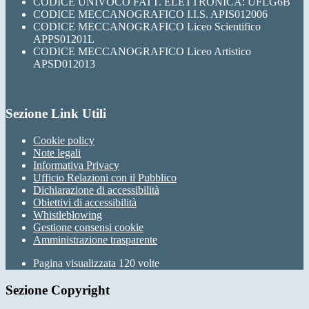
CODICE UNIVOCO FATT. ELETTRONICA: UFLG6B
CODICE MECCANOGRAFICO I.I.S. APIS012006
CODICE MECCANOGRAFICO Liceo Scientifico
APPS01201L
CODICE MECCANOGRAFICO Liceo Artistico
APSD012013
Sezione Link Utili
Cookie policy
Note legali
Informativa Privacy
Ufficio Relazioni con il Pubblico
Dichiarazione di accessibilità
Obiettivi di accessibilità
Whistleblowing
Gestione consensi cookie
Amministrazione trasparente
Pagina visualizzata
120
volte
Sezione Copyright