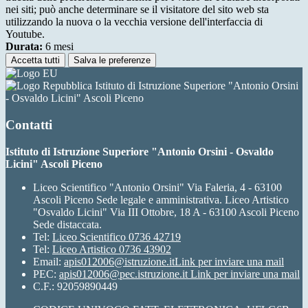
nei siti; può anche determinare se il visitatore del sito web sta
utilizzando la nuova o la vecchia versione dell'interfaccia di
Youtube.
Durata:
6 mesi
Accetta tutti
Salva le preferenze
Istituto di Istruzione Superiore "Antonio Orsini
- Osvaldo Licini" Ascoli Piceno
Contatti
Istituto di Istruzione Superiore "Antonio Orsini - Osvaldo
Licini" Ascoli Piceno
Liceo Scientifico "Antonio Orsini" Via Faleria, 4 - 63100
Ascoli Piceno Sede legale e amministrativa. Liceo Artistico
"Osvaldo Licini" Via III Ottobre, 18 A - 63100 Ascoli Piceno
Sede distaccata.
Tel:
Liceo Scientifico 0736 42719
Tel:
Liceo Artistico 0736 43902
Email:
apis012006@istruzione.it
Link per inviare una mail
PEC:
apis012006@pec.istruzione.it
Link per inviare una mail
C.F.: 92059890449