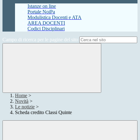
Istanze on line
Portale NoiPa
Modulistica Docenti e ATA
AREA DOCENTI
Codici Disciplinari
Campo di ricerca per le pagine del sito
Home
>
Novità
>
Le notizie
>
Scheda credito Classi Quinte