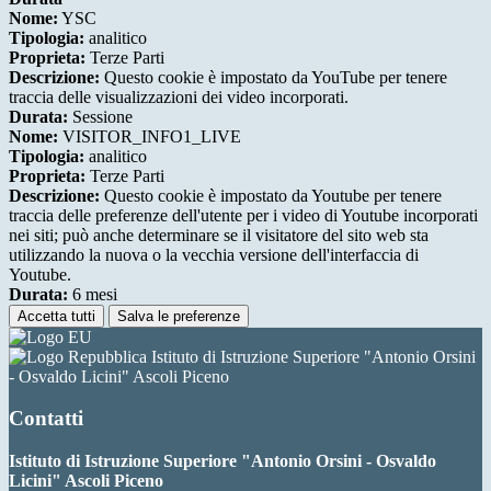
Nome:
YSC
Tipologia:
analitico
Proprieta:
Terze Parti
Descrizione:
Questo cookie è impostato da YouTube per tenere
traccia delle visualizzazioni dei video incorporati.
Durata:
Sessione
Nome:
VISITOR_INFO1_LIVE
Tipologia:
analitico
Proprieta:
Terze Parti
Descrizione:
Questo cookie è impostato da Youtube per tenere
traccia delle preferenze dell'utente per i video di Youtube incorporati
nei siti; può anche determinare se il visitatore del sito web sta
utilizzando la nuova o la vecchia versione dell'interfaccia di
Youtube.
Durata:
6 mesi
Accetta tutti
Salva le preferenze
Istituto di Istruzione Superiore "Antonio Orsini
- Osvaldo Licini" Ascoli Piceno
Contatti
Istituto di Istruzione Superiore "Antonio Orsini - Osvaldo
Licini" Ascoli Piceno