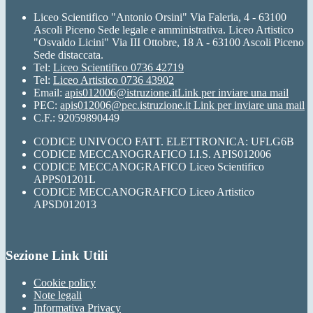
Liceo Scientifico "Antonio Orsini" Via Faleria, 4 - 63100
Ascoli Piceno Sede legale e amministrativa. Liceo Artistico
"Osvaldo Licini" Via III Ottobre, 18 A - 63100 Ascoli Piceno
Sede distaccata.
Tel:
Liceo Scientifico 0736 42719
Tel:
Liceo Artistico 0736 43902
Email:
apis012006@istruzione.it
Link per inviare una mail
PEC:
apis012006@pec.istruzione.it
Link per inviare una mail
C.F.: 92059890449
CODICE UNIVOCO FATT. ELETTRONICA: UFLG6B
CODICE MECCANOGRAFICO I.I.S. APIS012006
CODICE MECCANOGRAFICO Liceo Scientifico
APPS01201L
CODICE MECCANOGRAFICO Liceo Artistico
APSD012013
Sezione Link Utili
Cookie policy
Note legali
Informativa Privacy