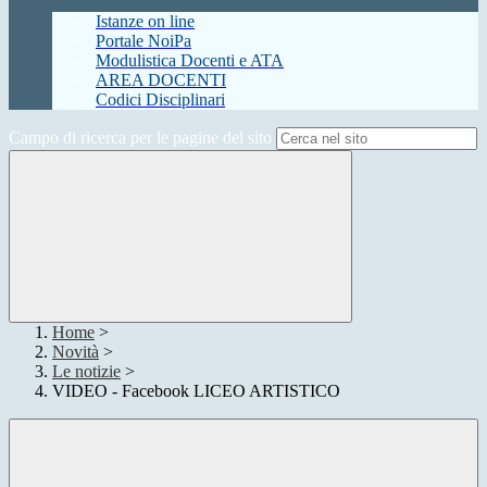
Istanze on line
Portale NoiPa
Modulistica Docenti e ATA
AREA DOCENTI
Codici Disciplinari
Campo di ricerca per le pagine del sito
Home
>
Novità
>
Le notizie
>
VIDEO - Facebook LICEO ARTISTICO