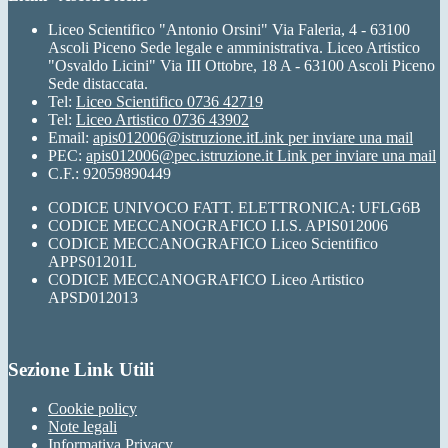
Liceo Scientifico "Antonio Orsini" Via Faleria, 4 - 63100
Ascoli Piceno Sede legale e amministrativa. Liceo Artistico
"Osvaldo Licini" Via III Ottobre, 18 A - 63100 Ascoli Piceno
Sede distaccata.
Tel:
Liceo Scientifico 0736 42719
Tel:
Liceo Artistico 0736 43902
Email:
apis012006@istruzione.it
Link per inviare una mail
PEC:
apis012006@pec.istruzione.it
Link per inviare una mail
C.F.: 92059890449
CODICE UNIVOCO FATT. ELETTRONICA: UFLG6B
CODICE MECCANOGRAFICO I.I.S. APIS012006
CODICE MECCANOGRAFICO Liceo Scientifico
APPS01201L
CODICE MECCANOGRAFICO Liceo Artistico
APSD012013
Sezione Link Utili
Cookie policy
Note legali
Informativa Privacy