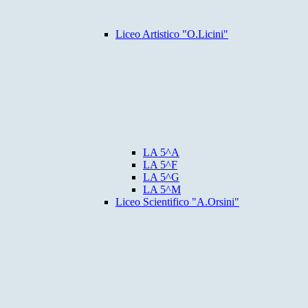
Liceo Artistico "O.Licini"
LA 5^A
LA 5^F
LA 5^G
LA 5^M
Liceo Scientifico "A.Orsini"