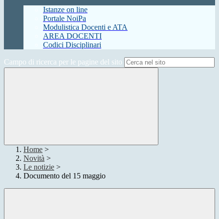
Istanze on line
Portale NoiPa
Modulistica Docenti e ATA
AREA DOCENTI
Codici Disciplinari
Campo di ricerca per le pagine del sito
Home
>
Novità
>
Le notizie
>
Documento del 15 maggio