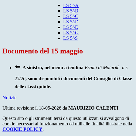
LS 5^A
LS 5^B
LS 5^C
LS 5^D
LS 5^E
LS 5^G
LS 5^S
Documento del 15 maggio
⬅️
A sinistra, nel menu a tendina
Esami di Maturità a.s.
25/26
, sono disponibili i documenti del Consiglio di Classe
delle classi quinte.
Notizie
Ultima revisione il 18-05-2026 da
MAURIZIO CALENTI
Questo sito o gli strumenti terzi da questo utilizzati si avvalgono di
cookie necessari al funzionamento ed utili alle finalità illustrate nella
COOKIE POLICY
.