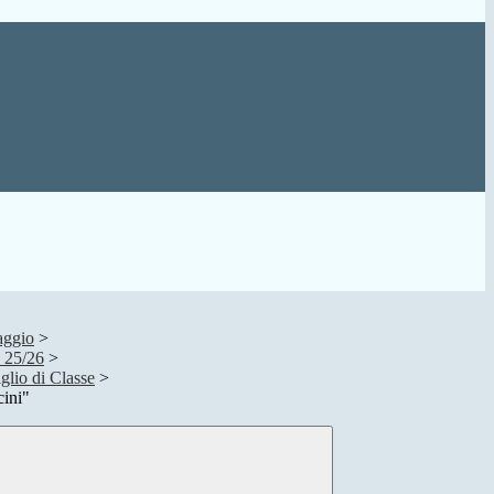
aggio
>
. 25/26
>
lio di Classe
>
cini"