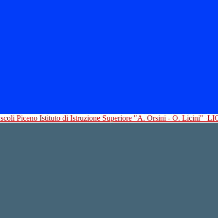
Istituto di Istruzione Superiore "A. Orsini - O. Licini"
LI