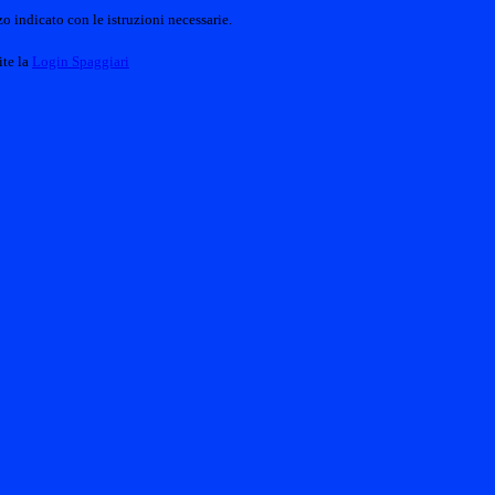
o indicato con le istruzioni necessarie.
ite la
Login Spaggiari