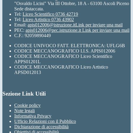
"Osvaldo Licini" Via III Ottobre, 18 A - 63100 Ascoli Piceno
Sede distaccata.
Tel:
Liceo Scientifico 0736 42719
Tel:
Liceo Artistico 0736 43902
Email:
apis012006@istruzione.it
Link per inviare una mail
PEC:
apis012006@pec.istruzione.it
Link per inviare una mail
C.F.: 92059890449
CODICE UNIVOCO FATT. ELETTRONICA: UFLG6B
CODICE MECCANOGRAFICO I.I.S. APIS012006
CODICE MECCANOGRAFICO Liceo Scientifico
APPS01201L
CODICE MECCANOGRAFICO Liceo Artistico
APSD012013
Sezione Link Utili
Cookie policy
Note legali
Informativa Privacy
Ufficio Relazioni con il Pubblico
Dichiarazione di accessibilità
Obiettivi di accessibilità