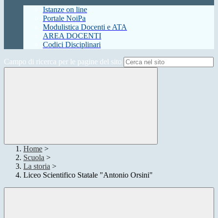
Istanze on line
Portale NoiPa
Modulistica Docenti e ATA
AREA DOCENTI
Codici Disciplinari
Campo di ricerca per le pagine del sito
Home
>
Scuola
>
La storia
>
Liceo Scientifico Statale "Antonio Orsini"