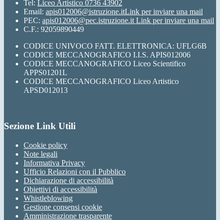
Tel:
Liceo Artistico 0736 43902
Email:
apis012006@istruzione.it
Link per inviare una mail
PEC:
apis012006@pec.istruzione.it
Link per inviare una mail
C.F.: 92059890449
CODICE UNIVOCO FATT. ELETTRONICA: UFLG6B
CODICE MECCANOGRAFICO I.I.S. APIS012006
CODICE MECCANOGRAFICO Liceo Scientifico
APPS01201L
CODICE MECCANOGRAFICO Liceo Artistico
APSD012013
Sezione Link Utili
Cookie policy
Note legali
Informativa Privacy
Ufficio Relazioni con il Pubblico
Dichiarazione di accessibilità
Obiettivi di accessibilità
Whistleblowing
Gestione consensi cookie
Amministrazione trasparente