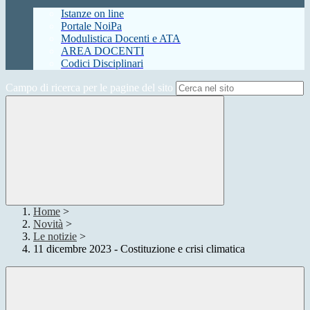
Istanze on line
Portale NoiPa
Modulistica Docenti e ATA
AREA DOCENTI
Codici Disciplinari
Campo di ricerca per le pagine del sito
Home
>
Novità
>
Le notizie
>
11 dicembre 2023 - Costituzione e crisi climatica