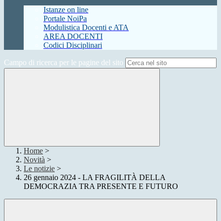
Istanze on line
Portale NoiPa
Modulistica Docenti e ATA
AREA DOCENTI
Codici Disciplinari
Campo di ricerca per le pagine del sito
Home
>
Novità
>
Le notizie
>
26 gennaio 2024 - LA FRAGILITÀ DELLA
DEMOCRAZIA TRA PRESENTE E FUTURO