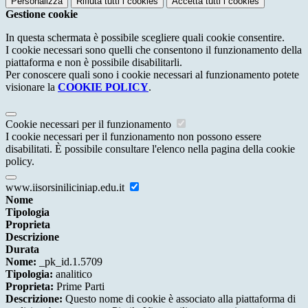
Personalizza
Rifiuta tutti
i cookies
Accetta tutti
i cookies
Gestione cookie
In questa schermata è possibile scegliere quali cookie consentire.
I cookie necessari sono quelli che consentono il funzionamento della
piattaforma e non è possibile disabilitarli.
Per conoscere quali sono i cookie necessari al funzionamento potete
visionare la
COOKIE POLICY
.
Cookie necessari per il funzionamento
I cookie necessari per il funzionamento non possono essere
disabilitati. È possibile consultare l'elenco nella pagina della cookie
policy.
www.iisorsiniliciniap.edu.it
Nome
Tipologia
Proprieta
Descrizione
Durata
Nome:
_pk_id.1.5709
Tipologia:
analitico
Proprieta:
Prime Parti
Descrizione:
Questo nome di cookie è associato alla piattaforma di