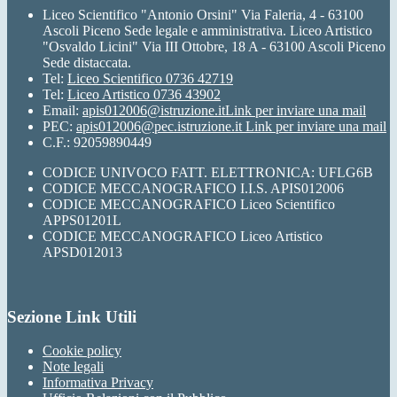
Liceo Scientifico "Antonio Orsini" Via Faleria, 4 - 63100
Ascoli Piceno Sede legale e amministrativa. Liceo Artistico
"Osvaldo Licini" Via III Ottobre, 18 A - 63100 Ascoli Piceno
Sede distaccata.
Tel:
Liceo Scientifico 0736 42719
Tel:
Liceo Artistico 0736 43902
Email:
apis012006@istruzione.it
Link per inviare una mail
PEC:
apis012006@pec.istruzione.it
Link per inviare una mail
C.F.: 92059890449
CODICE UNIVOCO FATT. ELETTRONICA: UFLG6B
CODICE MECCANOGRAFICO I.I.S. APIS012006
CODICE MECCANOGRAFICO Liceo Scientifico
APPS01201L
CODICE MECCANOGRAFICO Liceo Artistico
APSD012013
Sezione Link Utili
Cookie policy
Note legali
Informativa Privacy