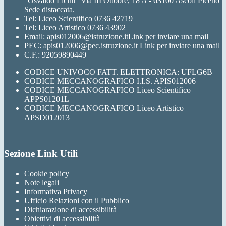
"Osvaldo Licini" Via III Ottobre, 18 A - 63100 Ascoli Piceno
Sede distaccata.
Tel:
Liceo Scientifico 0736 42719
Tel:
Liceo Artistico 0736 43902
Email:
apis012006@istruzione.it
Link per inviare una mail
PEC:
apis012006@pec.istruzione.it
Link per inviare una mail
C.F.: 92059890449
CODICE UNIVOCO FATT. ELETTRONICA: UFLG6B
CODICE MECCANOGRAFICO I.I.S. APIS012006
CODICE MECCANOGRAFICO Liceo Scientifico
APPS01201L
CODICE MECCANOGRAFICO Liceo Artistico
APSD012013
Sezione Link Utili
Cookie policy
Note legali
Informativa Privacy
Ufficio Relazioni con il Pubblico
Dichiarazione di accessibilità
Obiettivi di accessibilità